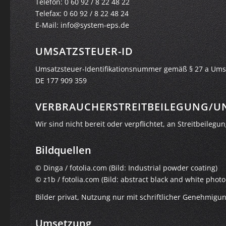
Telefon: 0 60 92 / 8 22 48 22
Telefax: 0 60 92 / 8 22 48 24
E-Mail: info@system-eps.de
UMSATZSTEUER-ID
Umsatzsteuer-Identifikationsnummer gemäß § 27 a Ums
DE 177 909 359
VERBRAUCHER­STREIT­BEILEGUNG/UN
Wir sind nicht bereit oder verpflichtet, an Streitbeile
Bildquellen
© Dinga / fotolia.com (Bild: Industrial powder coating)
© z1b / fotolia.com (Bild: abstract black and white phot
Bilder privat, Nutzung nur mit schriftlicher Genehmig
Umsetzung